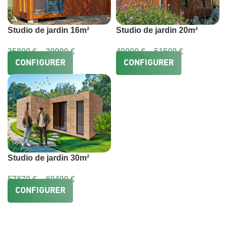
Studio de jardin 16m²
Studio de jardin 20m²
35800
€
–
39990
€
40000
€
–
51500
€
CONFIGURER
CONFIGURER
Studio de jardin 30m²
57870
€
–
69400
€
CONFIGURER