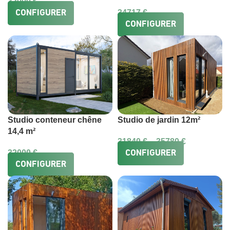
32000
€
34717
€
CONFIGURER
CONFIGURER
Studio conteneur chêne
Studio de jardin 12m²
14,4 m²
31840
€
–
35780
€
32000
€
CONFIGURER
CONFIGURER