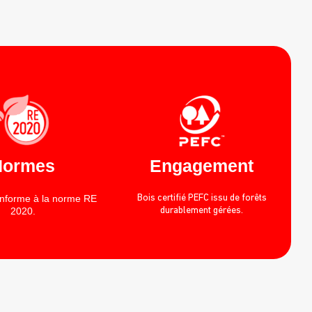
Normes
Engagement
onforme à la norme RE
Bois certifié PEFC issu de forêts
2020.
durablement gérées.