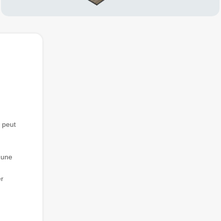
 peut
 une
er