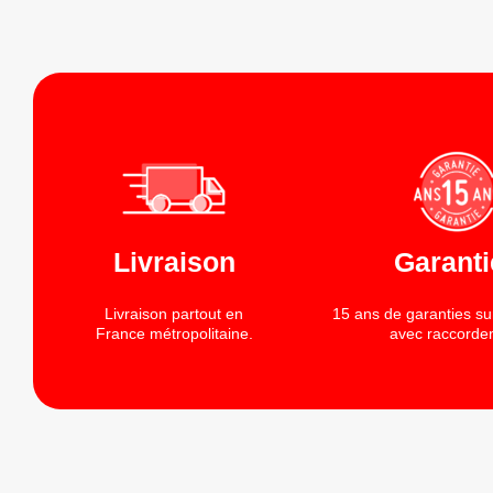
Livraison
Garanti
Livraison partout en
15 ans de garanties su
France métropolitaine.
avec raccorde