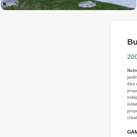
Bu
20
Notr
jardi
être
prop
indép
isola
propr
créat
GA