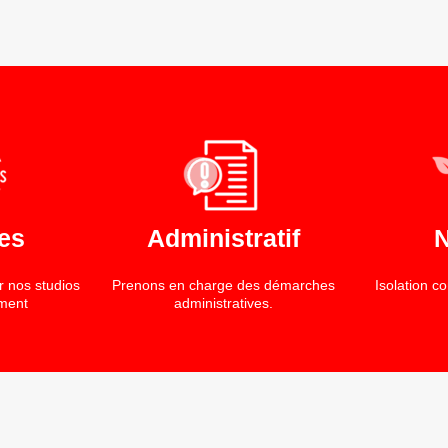
es
Administratif
r nos studios
Prenons en charge des démarches
Isolation c
ment
administratives.